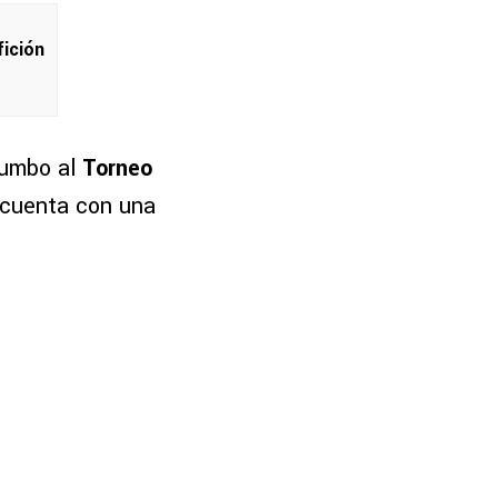
fición
rumbo al
Torneo
n cuenta con una