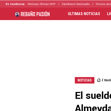
Es tendencia:
Noticias Chivas HOY
Camberos lesionado
Orozco ano
ULTIMAS NOTICIAS
L
Not
NOTICIAS
El sueld
Almeyda