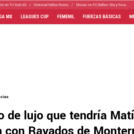
tó en Tri Sub-20
Historial fallas Romo
Chivas vs FC Dallas: Día y hora
IGA MX
LEAGUES CUP
FEMENIL
FUERZAS BÁSICAS
M
icias
o de lujo que tendría Mat
 con Rayados de Monter