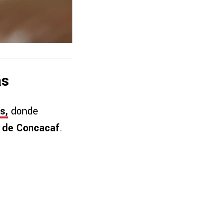
as
s
,
donde
 de Concacaf
.