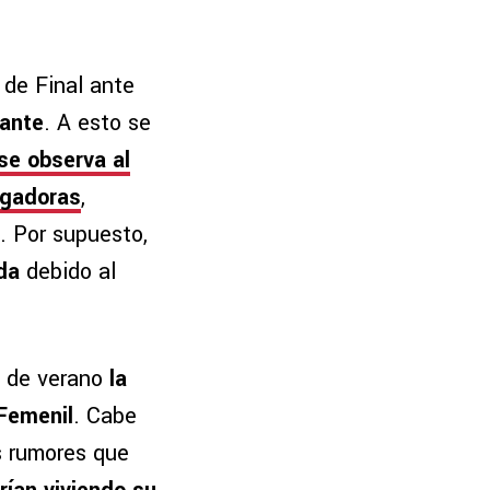
 de Final ante
tante
. A esto se
se observa al
ugadoras
,
. Por supuesto,
da
debido al
o de verano
la
 Femenil
. Cabe
es rumores que