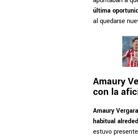
apuntaban a qu
última oportuni
al quedarse nuev
Amaury Ve
con la afi
Amaury Vergara
habitual alreded
estuvo presente 