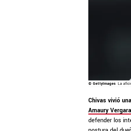
© GettyImages
La afic
Chivas vivió u
Amaury Vergar
defender los in
postura del dueñ