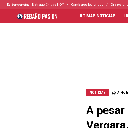
Es tendencia:
Noticias Chivas HOY
Camberos lesionado
Orozco ano
ULTIMAS NOTICIAS
L
Not
NOTICIAS
A pesar 
Vergara,