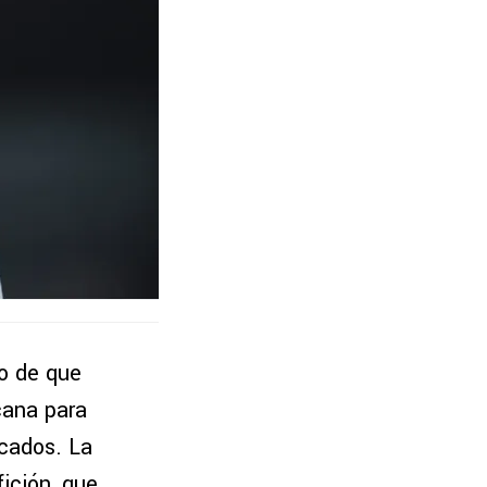
o de que
cana para
ocados. La
ición, que