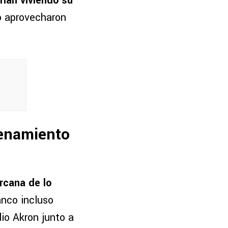
rían viviendo su
o aprovecharon
renamiento
rcana de lo
lanco incluso
io Akron junto a