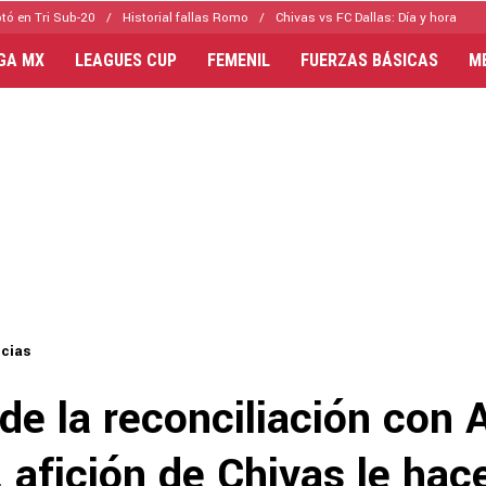
tó en Tri Sub-20
Historial fallas Romo
Chivas vs FC Dallas: Día y hora
IGA MX
LEAGUES CUP
FEMENIL
FUERZAS BÁSICAS
M
icias
de la reconciliación con
 afición de Chivas le hac