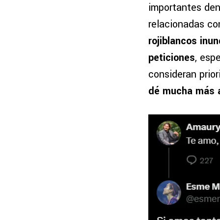
importantes den
relacionadas co
rojiblancos inu
peticiones
, esp
consideran prior
dé mucha más a