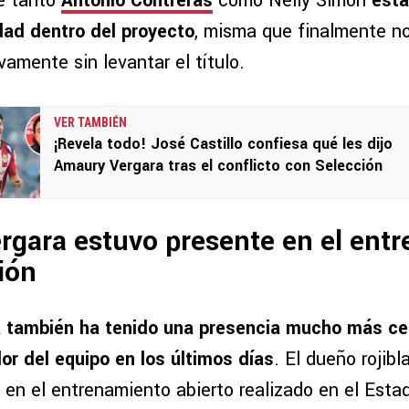
e tanto
Antonio Contreras
como Nelly Simón
esta
dad dentro del proyecto
, misma que finalmente n
amente sin levantar el título.
VER TAMBIÉN
¡Revela todo! José Castillo confiesa qué les dijo
Amaury Vergara tras el conflicto con Selección
rgara estuvo presente en el ent
ción
 también ha tenido una presencia mucho más ce
or del equipo en los últimos días
. El dueño rojib
en el entrenamiento abierto realizado en el Estad