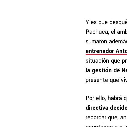
Y es que despué
Pachuca,
el am
sumaron además 
entrenador Anto
situación que p
la gestión de N
presente que viv
Por ello, habrá
directiva decid
recordar que, an