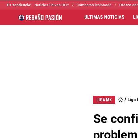
Es tendencia:
Noticias Chivas HOY
Camberos lesionado
Orozco ano
ULTIMAS NOTICIAS
L
Liga
LIGA MX
Se conf
problem