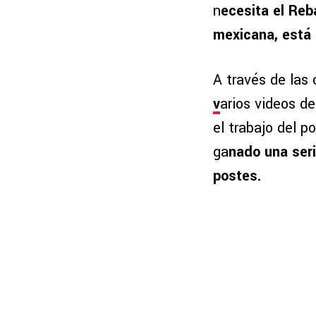
n
ecesita el Reb
mexicana, está 
A través de las
v
arios videos d
el trabajo del p
ga
nado una seri
postes.