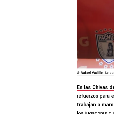
© Rafael Vadillo
Se co
En las Chivas d
refuerzos para 
trabajan a marc
los jugadores q