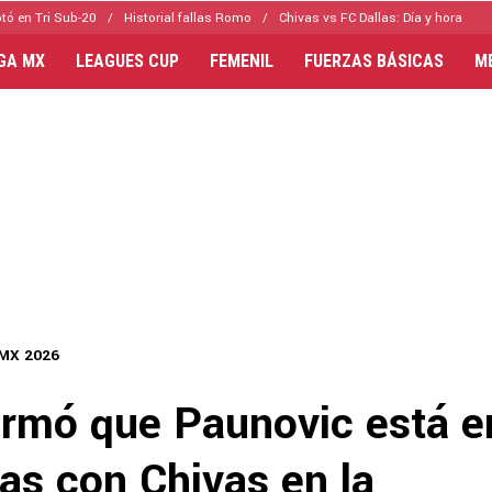
tó en Tri Sub-20
Historial fallas Romo
Chivas vs FC Dallas: Día y hora
IGA MX
LEAGUES CUP
FEMENIL
FUERZAS BÁSICAS
M
 MX 2026
irmó que Paunovic está e
as con Chivas en la