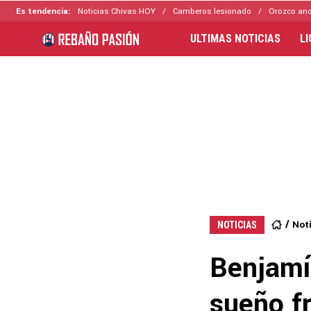
Es tendencia:
Noticias Chivas HOY
Camberos lesionado
Orozco ano
ULTIMAS NOTICIAS
L
Not
NOTICIAS
Benjamí
sueño f