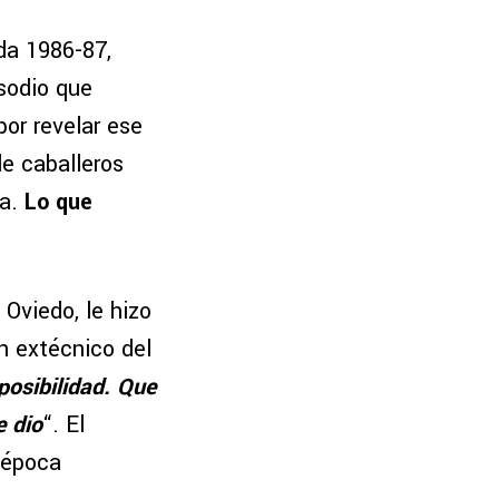
da 1986-87,
isodio que
or revelar ese
de caballeros
ña.
Lo que
Oviedo, le hizo
n extécnico del
posibilidad. Que
e dio
“. El
 época