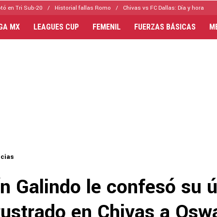
tó en Tri Sub-20
Historial fallas Romo
Chivas vs FC Dallas: Día y hora
IGA MX
LEAGUES CUP
FEMENIL
FUERZAS BÁSICAS
M
icias
n Galindo le confesó su 
rustrado en Chivas a Osw