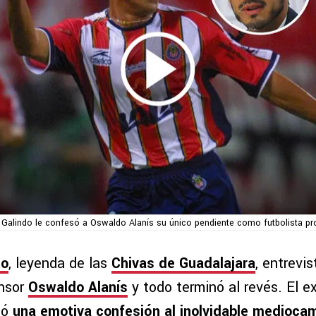
Galindo le confesó a Oswaldo Alanís su único pendiente como futbolista pr
do
, leyenda de las
Chivas de Guadalajara
, entrevi
ensor
Oswaldo Alanís
y todo terminó al revés. El e
có
una emotiva confesión al inolvidable mediocam