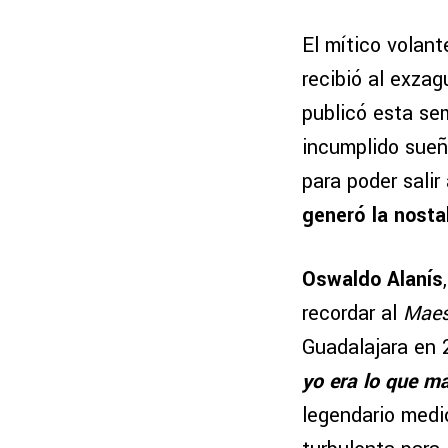
El mítico volan
recibió al exza
publicó esta se
incumplido sueño
para poder salir
generó la nosta
Oswaldo Alanís
recordar al
Maes
Guadalajara en 2
yo era lo que m
legendario medi