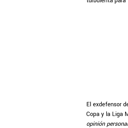
turbulenta para
El exdefensor d
Copa y la Liga M
opinión persona