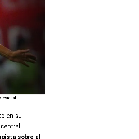
ofesional
stó en su
xcentral
pista sobre el