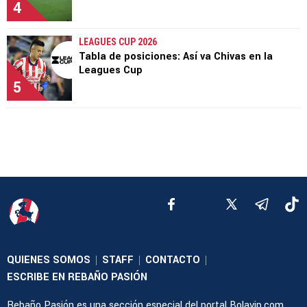
4
LEAGUES CUP 2026
Tabla de posiciones: Así va Chivas en la
Leagues Cup
5
QUIENES SOMOS
STAFF
CONTACTO
|
|
|
ESCRIBE EN REBAÑO PASIÓN
Rebaño Pasión es una sección especial del portal Bolavip.com