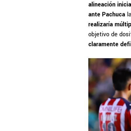
alineación inici
ante Pachuca
la
realizaría múlt
objetivo de dos
claramente defi