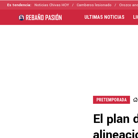
Es tendencia:
Noticias Chivas HOY
Camberos lesionado
Orozco ano
ULTIMAS NOTICIAS
L
PRETEMPORADA
El plan 
alineaci