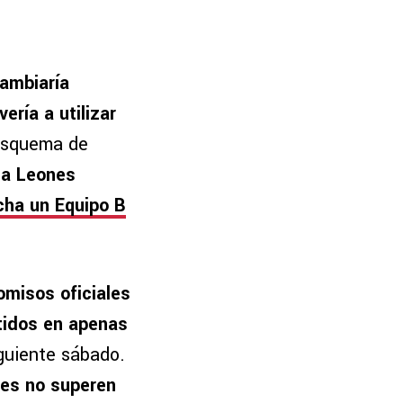
ambiaría
vería a utilizar
 esquema de
 a Leones
ncha un Equipo B
omisos oficiales
tidos en apenas
iguiente sábado.
res no superen