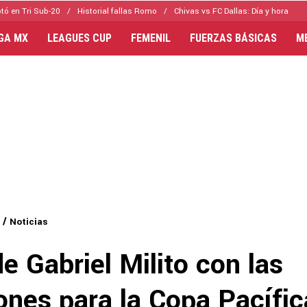
tó en Tri Sub-20
Historial fallas Romo
Chivas vs FC Dallas: Día y hora
IGA MX
LEAGUES CUP
FEMENIL
FUERZAS BÁSICAS
M
Noticias
de Gabriel Milito con las
ones para la Copa Pacífic