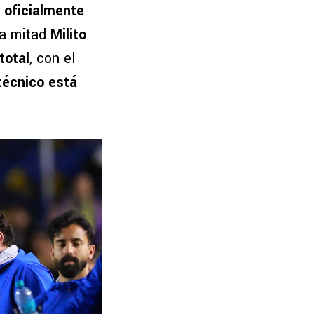
á oficialmente
da mitad
Milito
total
, con el
 técnico está