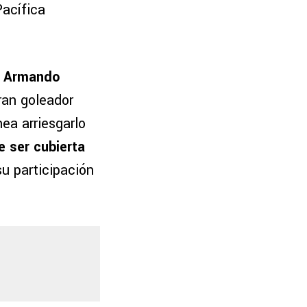
acífica
re Armando
ran goleador
ea arriesgarlo
e ser cubierta
su participación