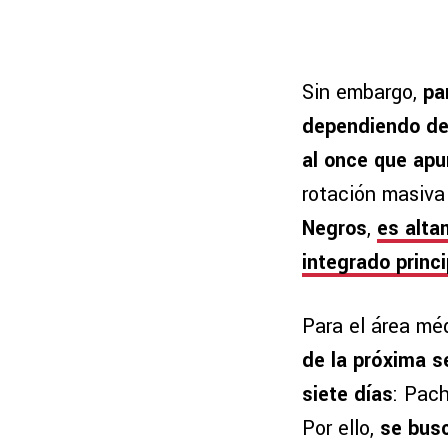
Sin embargo,
pa
dependiendo del
al once que apu
rotación masiva
Negros
,
es alta
integrado princ
Para el área mé
de la próxima 
siete días
: Pac
Por ello,
se busc