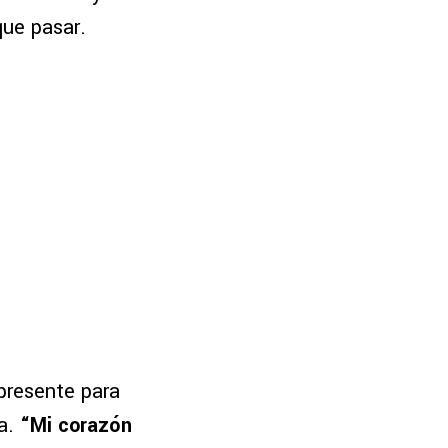
que pasar.
presente para
a.
“Mi corazón