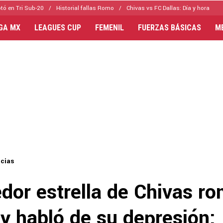
tó en Tri Sub-20
Historial fallas Romo
Chivas vs FC Dallas: Día y hora
IGA MX
LEAGUES CUP
FEMENIL
FUERZAS BÁSICAS
M
icias
dor estrella de Chivas ro
 y habló de su depresión: