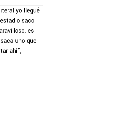
teral yo llegué
 estadio saco
ravilloso, es
e saca uno que
tar ahí”,