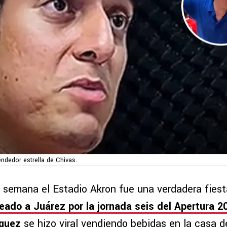
endedor estrella de Chivas.
e semana el Estadio Akron fue una verdadera fies
eado a Juárez por la jornada seis del Apertura 2
quez
se hizo viral vendiendo bebidas en la casa d