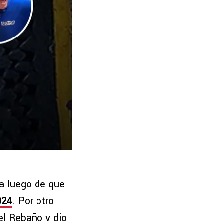
ta luego de que
024
. Por otro
el Rebaño y dio