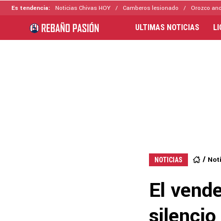
Es tendencia:
Noticias Chivas HOY
Camberos lesionado
Orozco ano
ULTIMAS NOTICIAS
L
Not
NOTICIAS
El vende
silencio