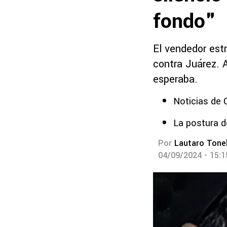
fondo"
El vendedor estr
contra Juárez. A
esperaba.
Noticias de
La postura d
Por
Lautaro Tonel
04/09/2024 - 15: