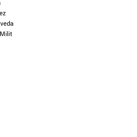
a
rez
lveda
Milit