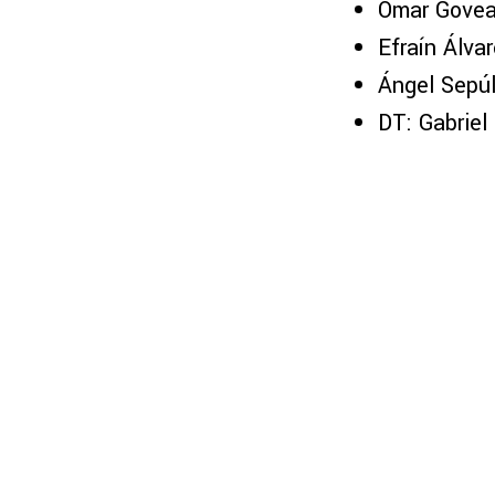
Omar Gove
Efraín Álva
Ángel Sepú
DT: Gabriel 