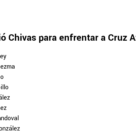
ó Chivas para enfrentar a Cruz 
ley
dezma
lo
llo
ález
mez
andoval
onzález