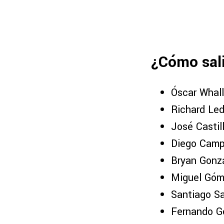
¿Cómo sali
Óscar Whal
Richard Le
José Castil
Diego Campi
Bryan Gonz
Miguel Gó
Santiago S
Fernando G