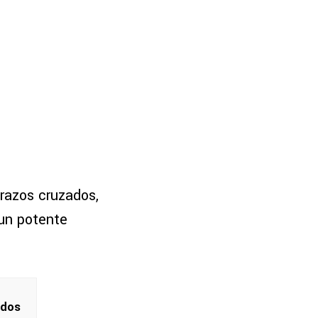
razos cruzados,
un potente
idos