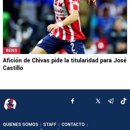
REDES
Afición de Chivas pide la titularidad para José
Castillo
QUIENES SOMOS
STAFF
CONTACTO
|
|
|