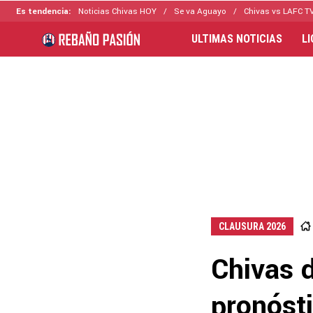
Es tendencia:
Noticias Chivas HOY
Se va Aguayo
Chivas vs LAFC T
ULTIMAS NOTICIAS
L
CLAUSURA 2026
Chivas d
pronósti