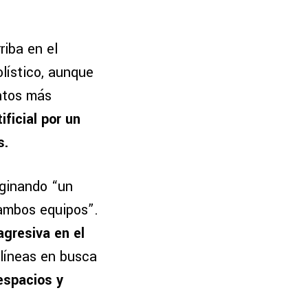
riba en el
lístico, aunque
ntos más
ificial por un
s.
aginando “un
ambos equipos”.
agresiva en el
líneas en busca
espacios y