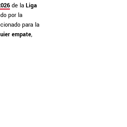
2026
de la
Liga
do por la
ncionado para la
lquier empate
,