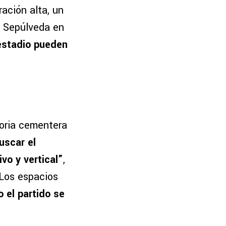
ación alta, un
l Sepúlveda en
 estadio pueden
toria cementera
buscar el
vo y vertical”
,
“Los espacios
 el partido se