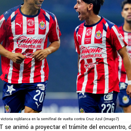
ictoria rojiblanca en la semifinal de vuelta contra Cruz Azul (Imago7)
T se animó a proyectar el trámite del encuentro,