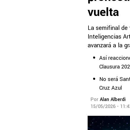
vuelta
La semifinal de 
Inteligencias A
avanzará a la gr
Así reaccionó
Clausura 20
No será Sant
Cruz Azul
Por
Alan Alberdi
15/05/2026 - 11: