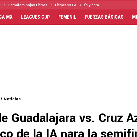
V
Semáforo bajas Chivas
Chivas vs LAFC: Día y hora
IGA MX
LEAGUES CUP
FEMENIL
FUERZAS BÁSICAS
M
Noticias
e Guadalajara vs. Cruz Az
co de la IA para la semifi