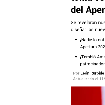
del Ape
Se revelaron nu
diseñar los nue
¡Nadie lo not
Apertura 20
¡Tembló Amau
patrocinador
Por
León Iturbide
Actualizado el 11