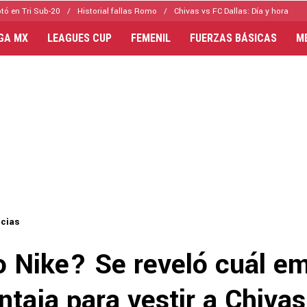
tó en Tri Sub-20
Historial fallas Romo
Chivas vs FC Dallas: Día y hora
IGA MX
LEAGUES CUP
FEMENIL
FUERZAS BÁSICAS
M
icias
 Nike? Se reveló cuál e
taja para vestir a Chivas 