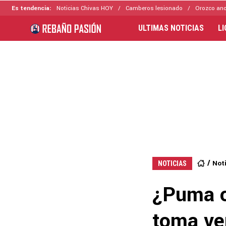
Es tendencia:
Noticias Chivas HOY
Camberos lesionado
Orozco ano
ULTIMAS NOTICIAS
L
Not
NOTICIAS
¿Puma o
toma ven