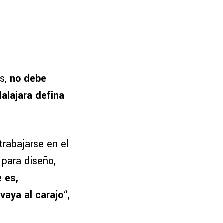
s,
no debe
alajara defina
rabajarse en el
 para diseño,
e es,
vaya al carajo
“,