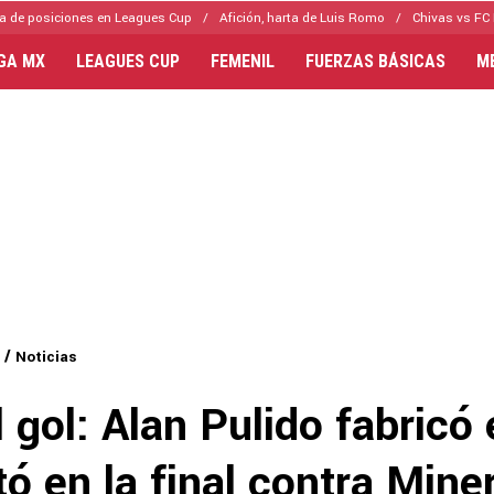
a de posiciones en Leagues Cup
Afición, harta de Luis Romo
Chivas vs FC 
IGA MX
LEAGUES CUP
FEMENIL
FUERZAS BÁSICAS
M
Noticias
l gol: Alan Pulido fabricó 
tó en la final contra Mine