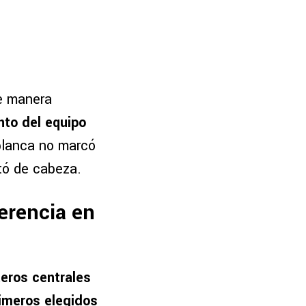
e manera
nto del equipo
iblanca no marcó
otó de cabeza.
ferencia en
teros centrales
imeros elegidos