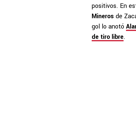
positivos. En e
Mineros
de Zacat
gol lo anotó
Ala
de tiro libre
.