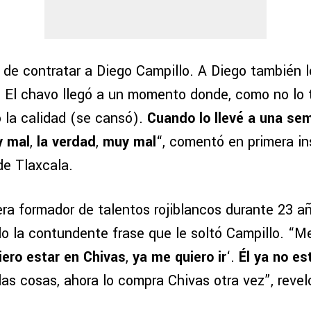
 de contratar a Diego Campillo. A Diego también l
. El chavo llegó a un momento donde, como no lo
 la calidad (se cansó).
Cuando lo llevé a una sem
y mal
,
la verdad
,
muy mal
“, comentó en primera in
e Tlaxcala.
era formador de talentos rojiblancos durante 23 a
 la contundente frase que le soltó Campillo. “Me 
iero estar en Chivas
,
ya me quiero ir
‘.
Él ya no es
las cosas, ahora lo compra Chivas otra vez”, revel