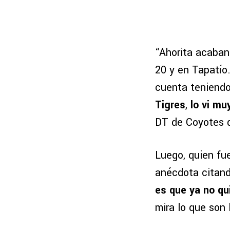
“Ahorita acaban
20 y en Tapatío
cuenta teniendo
Tigres
,
lo vi mu
DT de Coyotes d
Luego, quien fu
anécdota citando
es que ya no qu
mira lo que son 