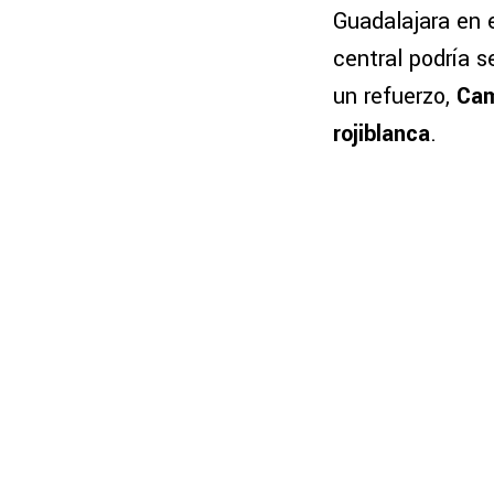
Guadalajara en 
central podría s
un refuerzo,
Camp
rojiblanca
.