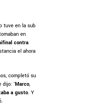
o tuve en la sub
 tomaban en
ifinal contra
stancia el ahora
ños, completó su
dijo: ‘
Marco
,
taba a gusto
. Y
ó.