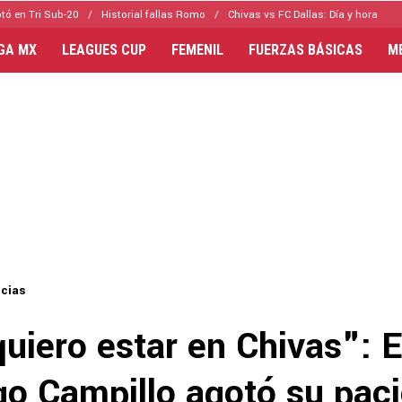
tó en Tri Sub-20
Historial fallas Romo
Chivas vs FC Dallas: Día y hora
IGA MX
LEAGUES CUP
FEMENIL
FUERZAS BÁSICAS
M
icias
uiero estar en Chivas": E
go Campillo agotó su pac