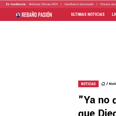
Es tendencia:
Noticias Chivas HOY
Camberos lesionado
Orozco ano
ULTIMAS NOTICIAS
L
Not
NOTICIAS
"Ya no q
que Die