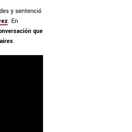
des y sentenció
rez
. En
onversación que
aires
.