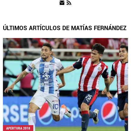
NOTICIAS
ÚLTIMOS ARTÍCULOS DE MATÍAS FERNÁNDEZ
QUIENES SOMOS
|
STAFF
|
CONTACTO
|
ESCRIBE EN REBAÑO PASIÓN
Rebaño Pasión es una sección especial del portal
Bolavip.com con información destinada a los fans del Club
Chivas.
Esta sección no tiene relación alguna con el club. Para visitar
el sitio oficial
haz click aquí
Términos y Condiciones
Políticas de Privacidad
Política Editorial
Ad Choices
APERTURA 2018