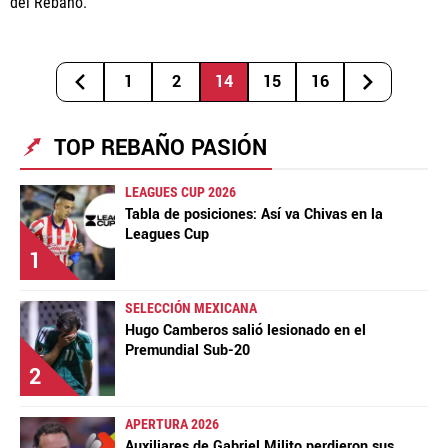
del Rebaño.
1
2
14
15
16
TOP REBAÑO PASIÓN
LEAGUES CUP 2026
Tabla de posiciones: Así va Chivas en la
Leagues Cup
1
SELECCIÓN MEXICANA
Hugo Camberos salió lesionado en el
Premundial Sub-20
2
APERTURA 2026
Auxiliares de Gabriel Milito perdieron sus