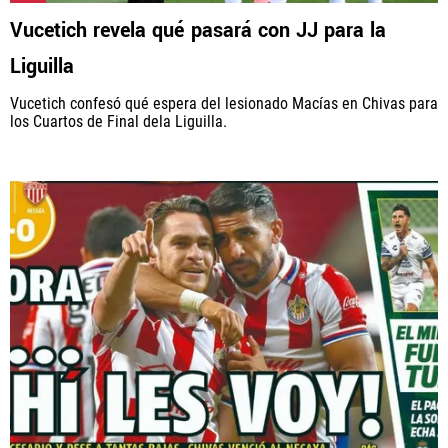
Rebaño Pasión, al igual que Futbol Sites, es una
Vucetich revela qué pasará con JJ para la
compañía perteneciente a Better Collective. Todos
los derechos reservados.
Liguilla
Vucetich confesó qué espera del lesionado Macías en Chivas para
los Cuartos de Final dela Liguilla.