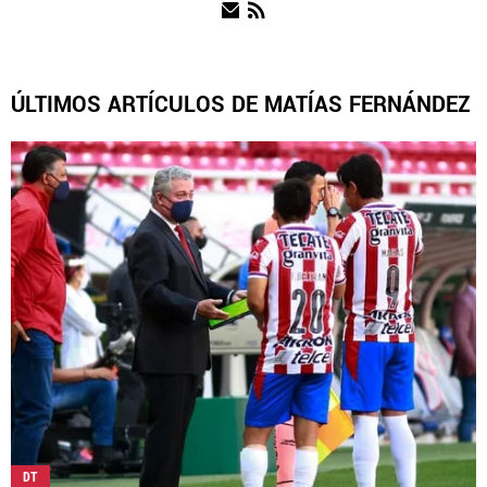
NOTICIAS
ÚLTIMOS ARTÍCULOS DE MATÍAS FERNÁNDEZ
QUIENES SOMOS
|
STAFF
|
CONTACTO
|
ESCRIBE EN REBAÑO PASIÓN
Rebaño Pasión es una sección especial del portal
Bolavip.com con información destinada a los fans del Club
Chivas.
Esta sección no tiene relación alguna con el club. Para visitar
el sitio oficial
haz click aquí
Términos y Condiciones
Políticas de Privacidad
Política Editorial
Ad Choices
DT