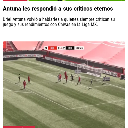
Rebaño Pasión, al igual que Futbol Sites, es una
Antuna les respondió a sus críticos eternos
compañía perteneciente a Better Collective. Todos
los derechos reservados.
Uriel Antuna volvió a hablarles a quienes siempre critican su
juego y sus rendimientos con Chivas en la Liga MX.