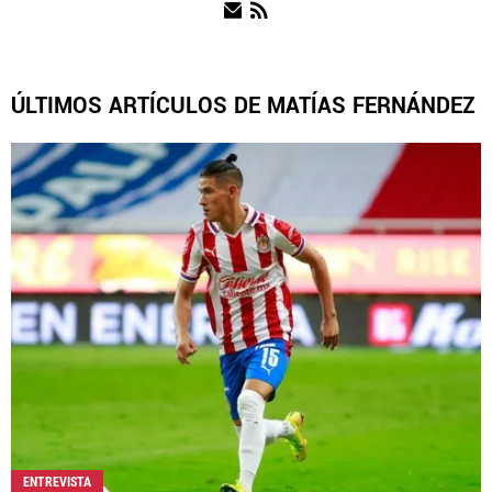
NOTICIAS
ÚLTIMOS ARTÍCULOS DE MATÍAS FERNÁNDEZ
QUIENES SOMOS
|
STAFF
|
CONTACTO
|
ESCRIBE EN REBAÑO PASIÓN
Rebaño Pasión es una sección especial del portal
Bolavip.com con información destinada a los fans del Club
Chivas.
Esta sección no tiene relación alguna con el club. Para visitar
el sitio oficial
haz click aquí
Términos y Condiciones
Políticas de Privacidad
Política Editorial
Ad Choices
ENTREVISTA