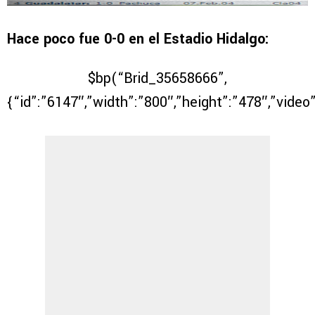
Hace poco fue 0-0 en el Estadio Hidalgo:
$bp(“Brid_35658666”,
{“id”:”6147″,”width”:”800″,”height”:”478″,”video