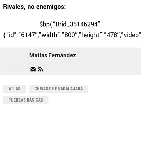
Rivales, no enemigos:
$bp(“Brid_35146294”,
{“id”:”6147″,”width”:”800″,”height”:”478″,”video
Matías Fernández
ATLAS
CHIVAS DE GUADALAJARA
FUERZAS BÁSICAS