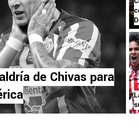
C
c
D
aldría de Chivas para
rica
L
s