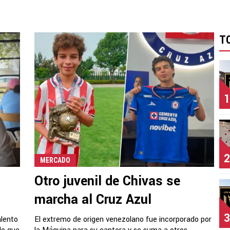
T
1
2
MERCADO
Otro juvenil de Chivas se
marcha al Cruz Azul
3
alento
El extremo de origen venezolano fue incorporado por