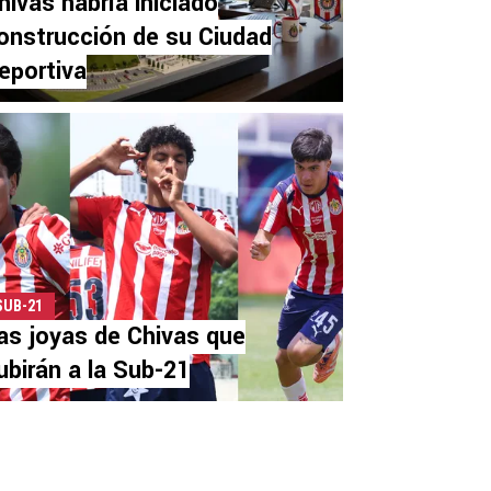
hivas habría iniciado
onstrucción de su Ciudad
eportiva
SUB-21
as joyas de Chivas que
ubirán a la Sub-21