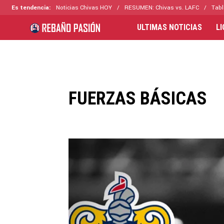
Es tendencia:
Noticias Chivas HOY
RESUMEN: Chivas vs. LAFC
Tabl
ULTIMAS NOTICIAS
L
FUERZAS BÁSICAS