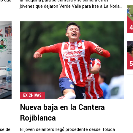
 lo que
la Máquina para su cantera y se suma a otros
jóvenes que dejaron Verde Valle para irse a La Noria...
4
5
EX CHIVAS
Nueva baja en la Cantera
Rojiblanca
rse de
El joven delantero llegó procedente desde Toluca