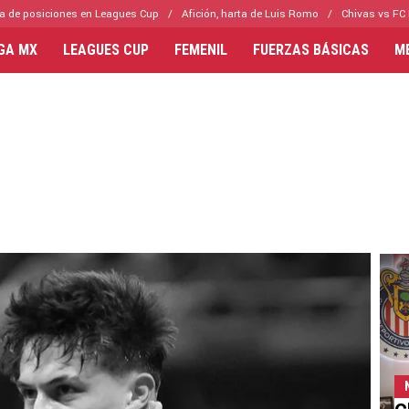
a de posiciones en Leagues Cup
Afición, harta de Luis Romo
Chivas vs FC 
IGA MX
LEAGUES CUP
FEMENIL
FUERZAS BÁSICAS
M