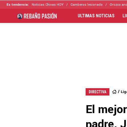
Es tendencia:
Noticias Chivas HOY
Camberos lesionado
Orozco ano
ULTIMAS NOTICIAS
L
Lig
DIRECTIVA
El mejo
padre, J