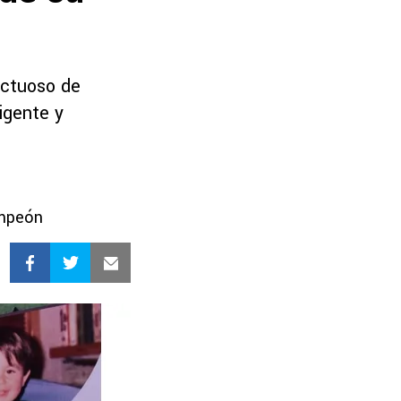
uctuoso de
igente y
ampeón