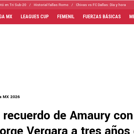
tó en Tri Sub-20
Historial fallas Romo
Chivas vs FC Dallas: Día y hora
IGA MX
LEAGUES CUP
FEMENIL
FUERZAS BÁSICAS
M
a MX 2026
r recuerdo de Amaury con
orge Vergara a tres años