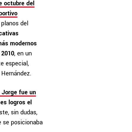
 octubre del
portivo
 planos del
cativas
s más modernos
l 2010
, en un
e especial,
o Hernández.
 Jorge fue un
les logros el
ste, sin dudas,
e se posicionaba