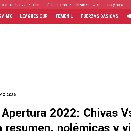
tó en Tri Sub-20
Historial fallas Romo
Chivas vs FC Dallas: Día y hora
IGA MX
LEAGUES CUP
FEMENIL
FUERZAS BÁSICAS
M
 MX 2026
 Apertura 2022: Chivas V
 resumen, polémicas y v