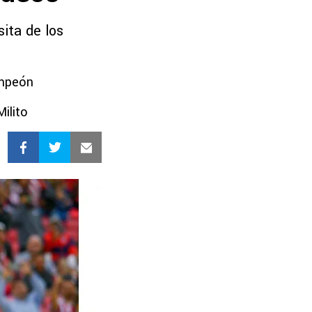
sita de los
ampeón
Milito