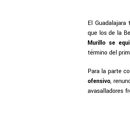
El Guadalajara 
que los de la B
Murillo se eq
término del prim
Para la parte c
ofensivo
, renun
avasalladores fr