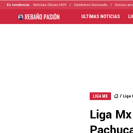
Es tendencia:
Noticias Chivas HOY
Camberos lesionado
Orozco ano
ULTIMAS NOTICIAS
L
Liga
LIGA MX
Liga Mx
Pachuca