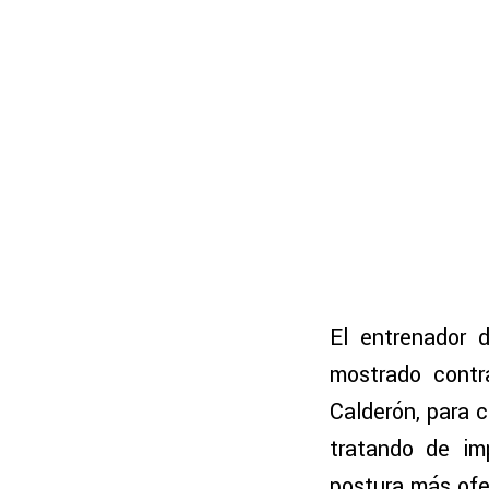
El entrenador 
mostrado contr
Calderón, para c
tratando de im
postura más ofe