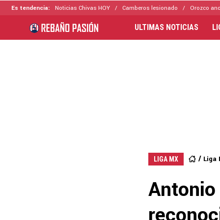
Es tendencia:
Noticias Chivas HOY
Camberos lesionado
Orozco ano
ULTIMAS NOTICIAS
L
Liga
LIGA MX
Antonio
reconoci