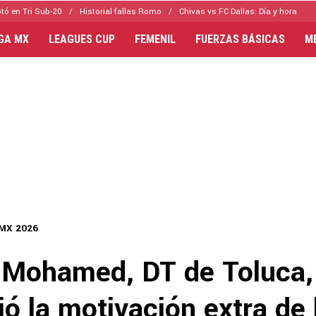
tó en Tri Sub-20
Historial fallas Romo
Chivas vs FC Dallas: Día y hora
IGA MX
LEAGUES CUP
FEMENIL
FUERZAS BÁSICAS
M
 MX 2026
 Mohamed, DT de Toluca,
ó la motivación extra de 