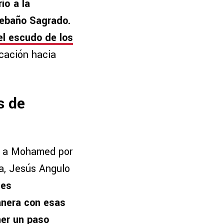
rió a la
Rebaño Sagrado.
el escudo de los
cación hacia
s de
tó a Mohamed por
ga, Jesús Angulo
ces
anera con esas
ner un paso