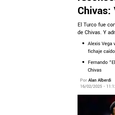
Chivas:
El Turco fue co
de Chivas. Y ad
Alexis Vega 
fichaje caíd
Fernando “El
Chivas
Por
Alan Alberdi
16/02/2025 - 11: