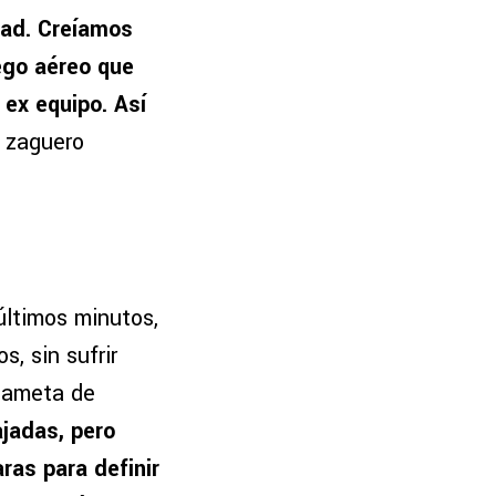
dad. Creíamos
uego aéreo que
ex equipo. Así
l zaguero
últimos minutos,
, sin sufrir
rdameta de
ajadas, pero
ras para definir