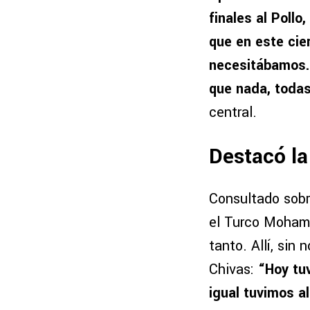
finales al Poll
que en este cie
necesitábamos. 
que nada, toda
central.
Destacó la
Consultado sobr
el Turco Mohamed
tanto. Allí, sin
Chivas:
“Hoy tuv
igual tuvimos a