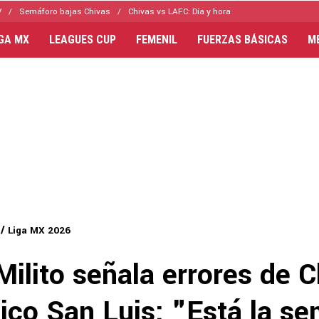
V
Semáforo bajas Chivas
Chivas vs LAFC: Día y hora
IGA MX
LEAGUES CUP
FEMENIL
FUERZAS BÁSICAS
M
Liga MX 2026
Milito señala errores de 
tico San Luis: "Está la s