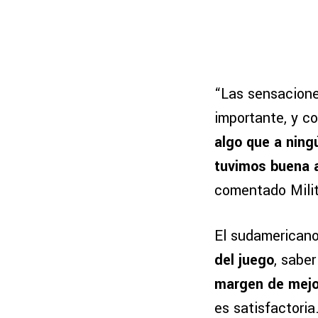
“Las sensacione
importante, y c
algo que a ning
tuvimos buena a
comentado Milit
El sudamericano
del juego
, saber
margen de mejo
es satisfactoria