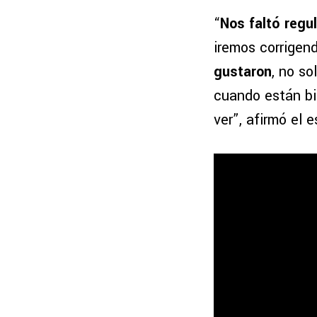
“
Nos faltó regul
iremos corrigen
gustaron
, no so
cuando están bi
ver”, afirmó el 