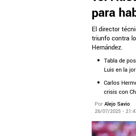
para hab
El director técn
triunfo contra l
Hernández.
Tabla de po
Luis en la j
Carlos Hermo
crisis con C
Por
Alejo Savio
26/07/2025 - 21: