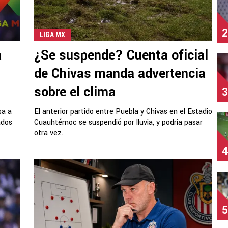
2
LIGA MX
a
¿Se suspende? Cuenta oficial
de Chivas manda advertencia
sobre el clima
3
sa a
El anterior partido entre Puebla y Chivas en el Estadio
ados
Cuauhtémoc se suspendió por lluvia, y podría pasar
otra vez.
4
5