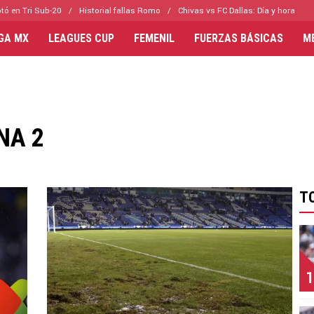
tó en Tri Sub-20
Historial fallas Romo
Chivas vs FC Dallas: Día y hora
IGA MX
LEAGUES CUP
FEMENIL
FUERZAS BÁSICAS
M
NA 2
T
1