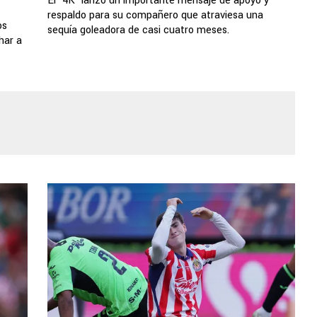
El '4K' lanzó un importante mensaje de apoyo y
respaldo para su compañero que atraviesa una
os
sequía goleadora de casi cuatro meses.
har a