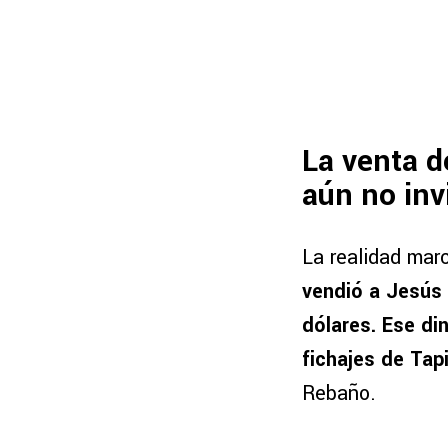
La venta d
aún no invi
La realidad ma
vendió a Jesús 
dólares. Ese di
fichajes de Tap
Rebaño.