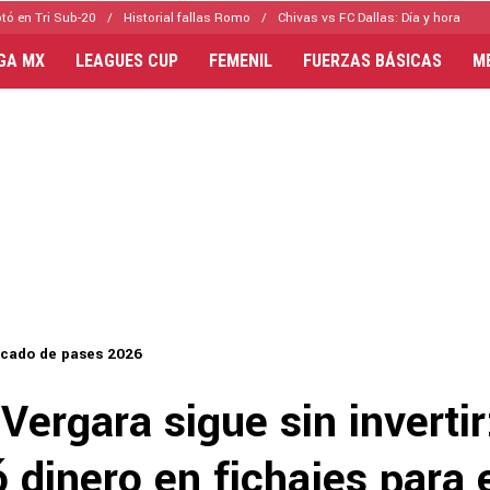
tó en Tri Sub-20
Historial fallas Romo
Chivas vs FC Dallas: Día y hora
IGA MX
LEAGUES CUP
FEMENIL
FUERZAS BÁSICAS
M
cado de pases 2026
ergara sigue sin invertir
 dinero en fichajes para 