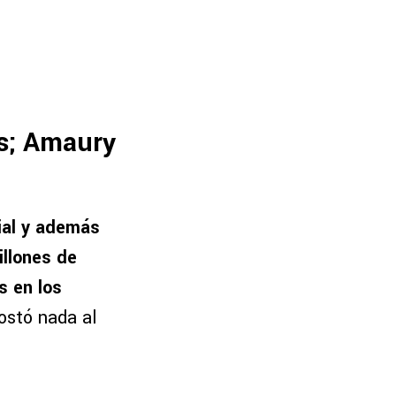
es; Amaury
ial y además
illones de
s en los
costó nada al