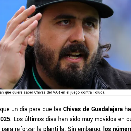
an que quiere saber Chivas del VAR en el juego contra Toluca.
que un día para que las
Chivas de Guadalajara
ha
2025
. Los últimos días han sido muy movidos en c
para reforzar la plantilla. Sin embargo,
los númer