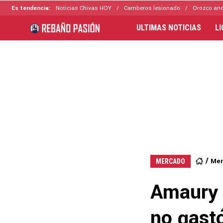
Es tendencia:
Noticias Chivas HOY
Camberos lesionado
Orozco ano
ULTIMAS NOTICIAS
L
Mer
MERCADO
Amaury V
no gastó