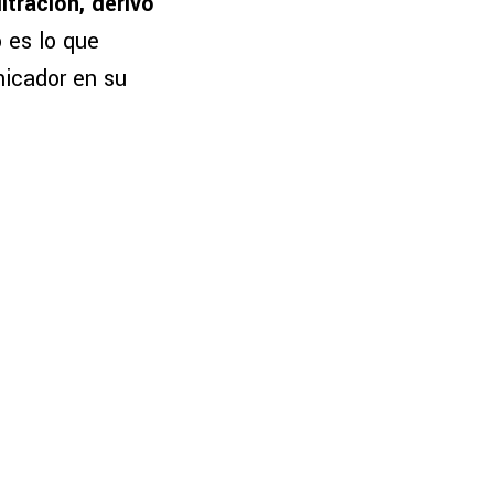
ltración, derivó
o es lo que
nicador en su