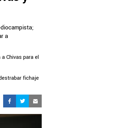
mediocampista;
ar a
 a Chivas para el
estrabar fichaje