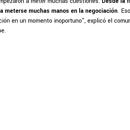
empezaron a meter muchas cuestiones.
Desde la fi
a meterse muchas manos en la negociación
. Es
ración en un momento inoportuno”, explicó el comu
be.