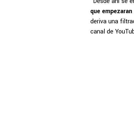
“Desde ahí se 
que empezaran 
deriva una filt
canal de YouTu