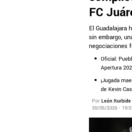
FC Juár
El Guadalajara h
sin embargo, un
negociaciones f
Oficial: Pueb
Apertura 20
¡Jugada maes
de Kevin Ca
Por
León Iturbide
30/05/2026 - 19: