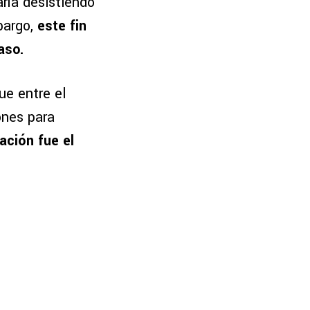
ría desistiendo
bargo,
este fin
aso.
ue entre el
ones para
mación fue el