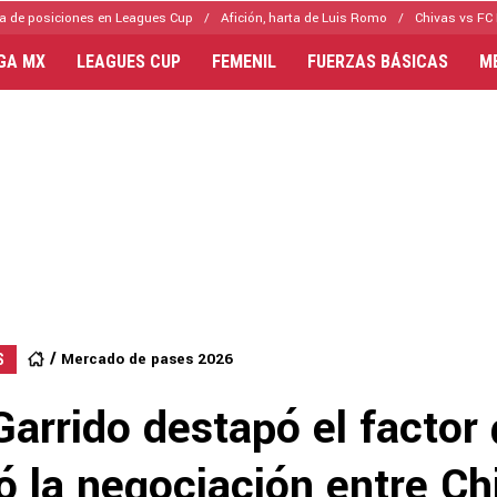
a de posiciones en Leagues Cup
Afición, harta de Luis Romo
Chivas vs FC 
IGA MX
LEAGUES CUP
FEMENIL
FUERZAS BÁSICAS
M
Mercado de pases 2026
S
arrido destapó el factor
 la negociación entre Ch