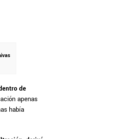
hivas
dentro de
iación apenas
nas había