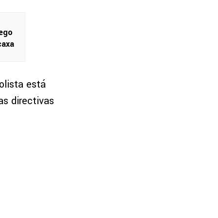
iego
caxa
olista está
as directivas