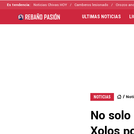
Es tendencia:
Noticias Chivas HOY
Camberos lesionado
Orozco ano
ULTIMAS NOTICIAS
L
Not
NOTICIAS
No solo 
Xolos po