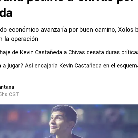
da
do económico avanzaría por buen camino, Xolos b
n la operación
ichaje de Kevin Castañeda a Chivas desata duras crítica
 a jugar? Así encajaría Kevin Castañeda en el esquem
o
antana
45hs CST