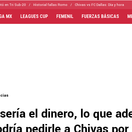
tó en Tri Sub-20
Historial fallas Romo
Chivas vs FC Dallas: Día y hora
IGA MX
LEAGUES CUP
FEMENIL
FUERZAS BÁSICAS
M
icias
sería el dinero, lo que a
dría pedirle a Chivas por