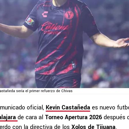
astañeda sería el primer refuerzo de Chivas
municado oficial,
Kevin Castañeda
es nuevo futbo
lajara
de cara al
Torneo Apertura 2026
después d
erdo con la directiva de los
Xolos de Tijuana
.