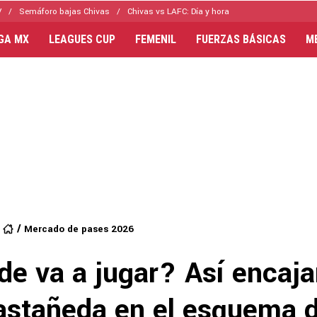
V
Semáforo bajas Chivas
Chivas vs LAFC: Día y hora
IGA MX
LEAGUES CUP
FEMENIL
FUERZAS BÁSICAS
M
Mercado de pases 2026
e va a jugar? Así encaja
astañeda en el esquema d