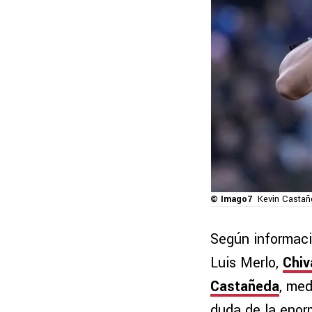
© Imago7
Kevin Castañe
Según informaci
Luis Merlo,
Chiv
Castañeda
, me
duda de la enorm