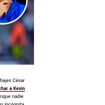
chajes César
char a Kevin
unque nadie
an incógnita