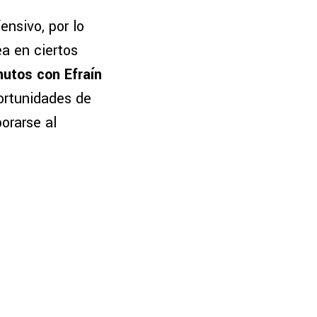
nsivo, por lo
a en ciertos
utos con Efraín
portunidades de
orarse al