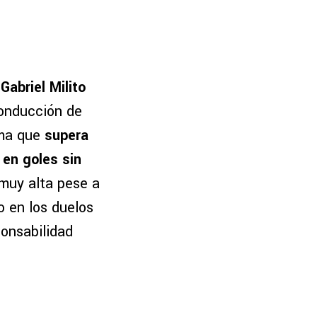
abriel Milito
conducción de
uma que
supera
 en goles sin
 muy alta pese a
o en los duelos
ponsabilidad