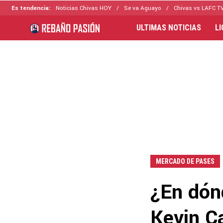
Es tendencia:
Noticias Chivas HOY
Se va Aguayo
Chivas vs LAFC T
ULTIMAS NOTICIAS
L
MERCADO DE PASES
¿En dónd
Kevin C