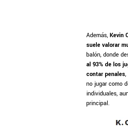
Además,
Kevin 
suele valorar m
balón, donde d
al 93% de los j
contar penales
,
no jugar como d
individuales, a
principal.