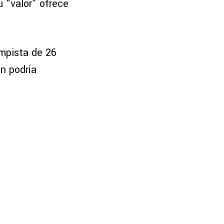
u “valor” ofrece
ampista de 26
n podría