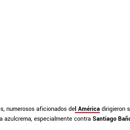
es, numerosos aficionados de
l
América
dirigieron s
iva azulcrema, especialmente contra
Santiago Bañ