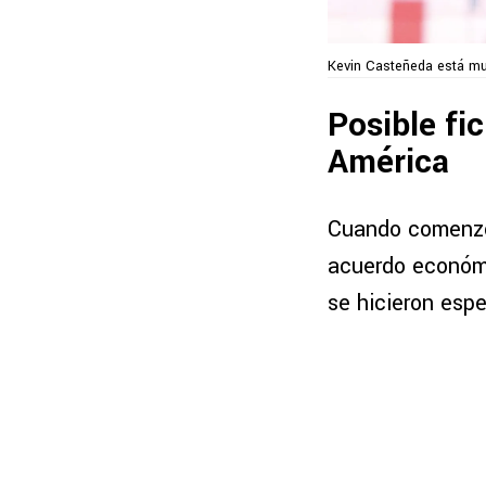
Kevin Casteñeda está muy
Posible fi
América
Cuando comenzó 
acuerdo económ
se hicieron espe