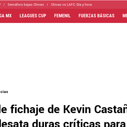
V
Semáforo bajas Chivas
Chivas vs LAFC: Día y hora
IGA MX
LEAGUES CUP
FEMENIL
FUERZAS BÁSICAS
M
icias
le fichaje de Kevin Casta
esata duras críticas para