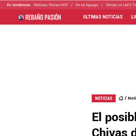
Es tendencia:
Noticias Chivas HOY
Se va Aguayo
Chivas vs LAFC T
ULTIMAS NOTICIAS
L
Not
NOTICIAS
El posib
Chivas d