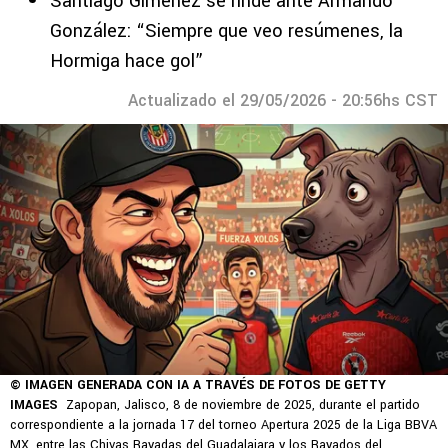
Santiago Giménez se rinde ante Armando
González: “Siempre que veo resúmenes, la
Hormiga hace gol”
Actualizado el 29/05/2026 - 20:56hs CST
© IMAGEN GENERADA CON IA A TRAVÉS DE FOTOS DE GETTY
IMAGES
Zapopan, Jalisco, 8 de noviembre de 2025, durante el partido
correspondiente a la jornada 17 del torneo Apertura 2025 de la Liga BBVA
MX, entre las Chivas Rayadas del Guadalajara y los Rayados del