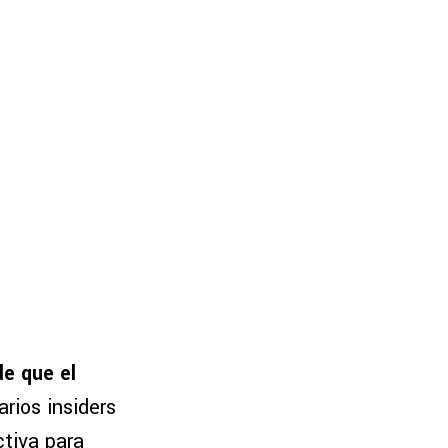
de que el
arios insiders
ctiva para