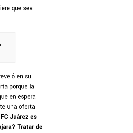
uiere que sea
n
reveló en su
rta porque la
igue en espera
te una oferta
r FC Juárez es
jara? Tratar de