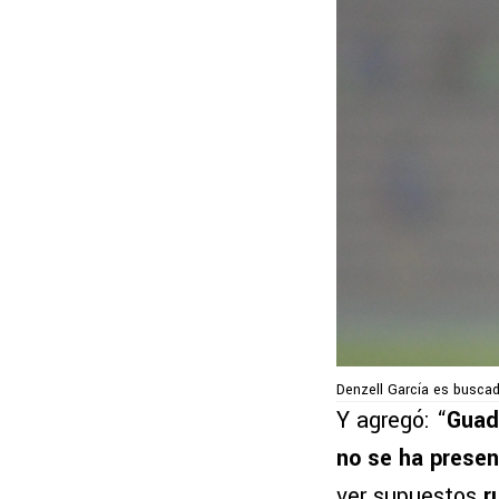
Denzell García es busca
Y agregó: “
Guada
no se ha prese
ver supuestos
r