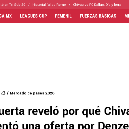
tó en Tri Sub-20
Historial fallas Romo
Chivas vs FC Dallas: Día y hora
IGA MX
LEAGUES CUP
FEMENIL
FUERZAS BÁSICAS
M
Mercado de pases 2026
uerta reveló por qué Chiv
ntó una oferta por Denze