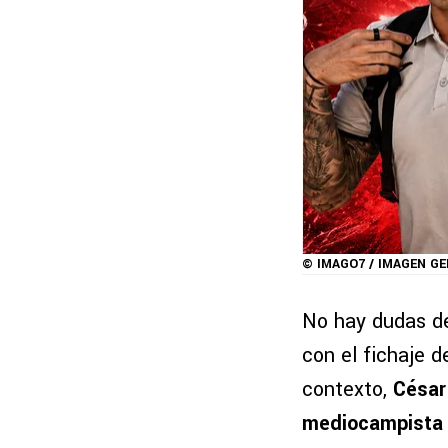
© IMAGO7 / IMAGEN G
No hay dudas d
con el fichaje 
contexto,
César
mediocampista 