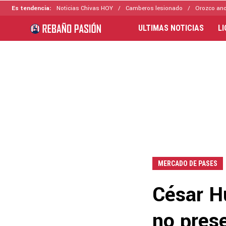
Es tendencia:
Noticias Chivas HOY
Camberos lesionado
Orozco ano
ULTIMAS NOTICIAS
L
MERCADO DE PASES
César H
no prese