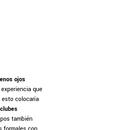
enos ojos
a experiencia que
 esto colocaría
 clubes
ipos también
es formales con