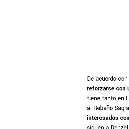
De acuerdo con 
reforzarse con u
tiene tanto en 
al Rebaño Sagr
interesados co
siguen a Denzel