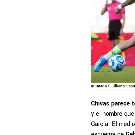
© Imago7
Gilberto Sepú
Chivas parece t
y el nombre que
García. El medi
esquema de
Gab