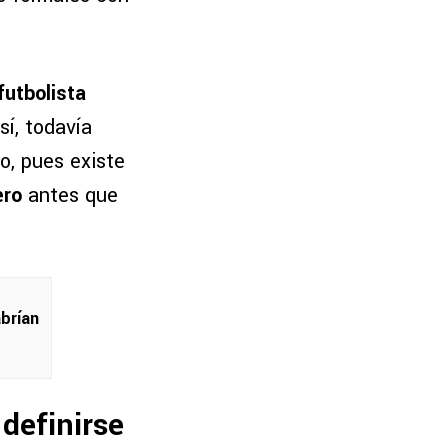
futbolista
í, todavía
zo, pues existe
ero
antes que
abrían
 definirse