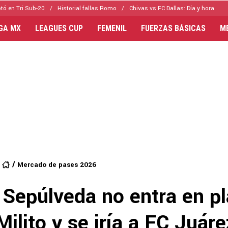
tó en Tri Sub-20
Historial fallas Romo
Chivas vs FC Dallas: Día y hora
IGA MX
LEAGUES CUP
FEMENIL
FUERZAS BÁSICAS
M
Mercado de pases 2026
 Sepúlveda no entra en p
Milito y se iría a FC Juáre