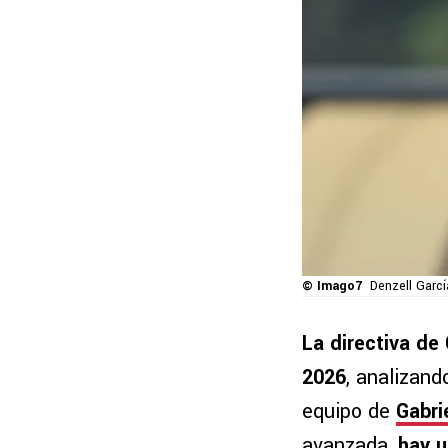
© Imago7
Denzell Garcí
La directiva de 
2026
, analizand
equipo de
Gabrie
avanzada,
hay 