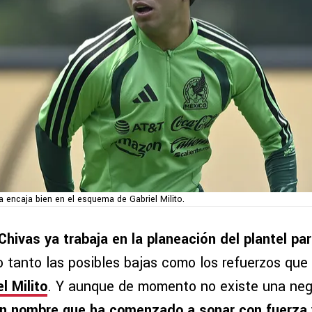
a encaja bien en el esquema de Gabriel Milito.
Chivas ya trabaja en la planeación del plantel par
o tanto las posibles bajas como los refuerzos que 
l Milito
. Y aunque de momento no existe una neg
un nombre que ha comenzado a sonar con fuerza