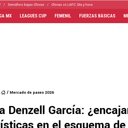
V
Semáforo bajas Chivas
Chivas vs LAFC: Día y hora
IGA MX
LEAGUES CUP
FEMENIL
FUERZAS BÁSICAS
M
Mercado de pases 2026
a Denzell García: ¿encaj
ísticas en el esquema de 