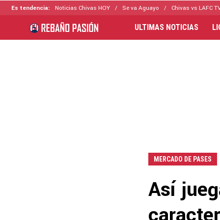
Es tendencia:
Noticias Chivas HOY
Se va Aguayo
Chivas vs LAFC T
ULTIMAS NOTICIAS
L
MERCADO DE PASES
Así jueg
caracter