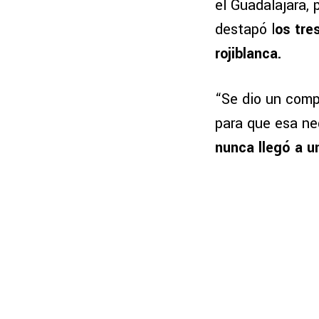
el Guadalajara, 
destapó l
os tres
rojiblanca.
“Se dio un comp
para que esa ne
nunca llegó a u