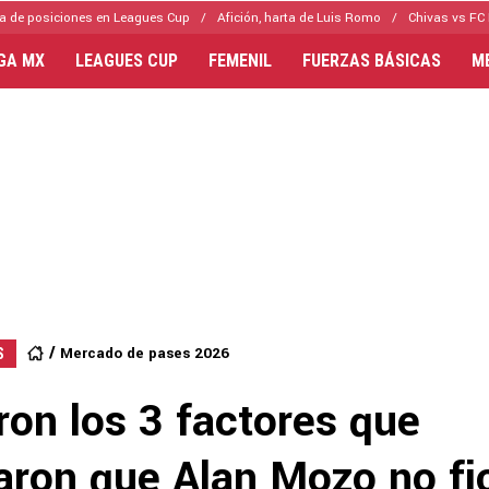
a de posiciones en Leagues Cup
Afición, harta de Luis Romo
Chivas vs FC 
IGA MX
LEAGUES CUP
FEMENIL
FUERZAS BÁSICAS
M
Mercado de pases 2026
S
aron los 3 factores que
aron que Alan Mozo no fi