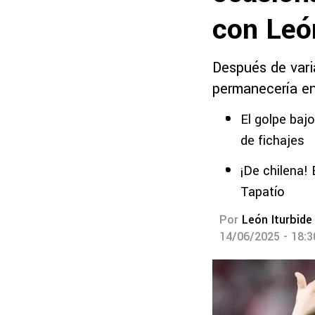
con Leó
Después de vari
permanecería en 
El golpe baj
de fichajes
¡De chilena!
Tapatío
Por
León Iturbide
14/06/2025 - 18: