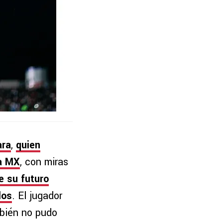
ara
,
quien
a MX
, con miras
e su futuro
dos
. El jugador
mbién no pudo