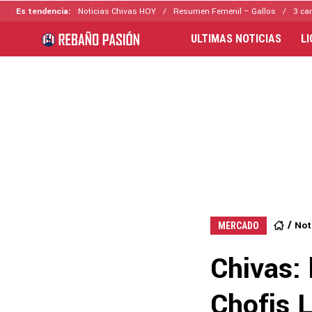
Es tendencia:
Noticias Chivas HOY
Resumen Femenil – Gallos
3 ca
ULTIMAS NOTICIAS
L
Not
MERCADO
Chivas: 
Chofis 