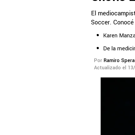
El mediocampist
Soccer. Conocé 
Karen Manzan
De la medici
Por
Ramiro Spera
Actualizado el 13