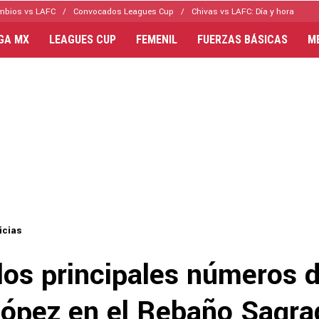
mbios vs LAFC
Convocados Leagues Cup
Chivas vs LAFC: Día y hora
IGA MX
LEAGUES CUP
FEMENIL
FUERZAS BÁSICAS
M
icias
los principales números 
López en el Rebaño Sagra