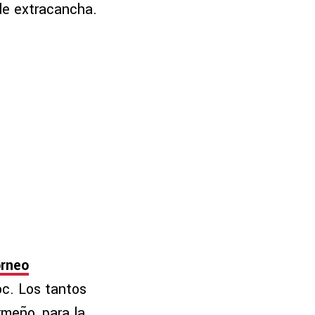
de extracancha.
orneo
oc. Los tantos
rmeño, para la