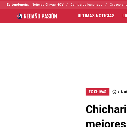
Es tendencia:
Noticias Chivas HOY
Camberos lesionado
Orozco ano
ULTIMAS NOTICIAS
L
Not
EX CHIVAS
Chichari
mejores