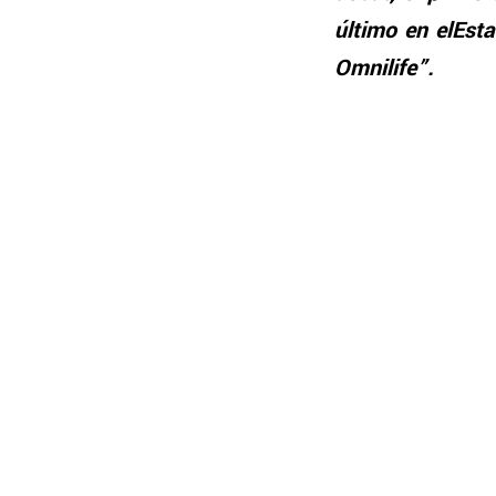
último en elEst
Omnilife”.