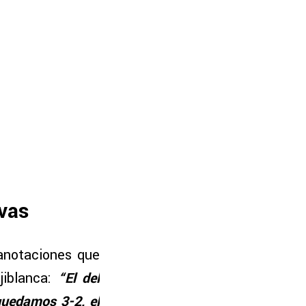
ivas
 anotaciones que
jiblanca:
“El del
quedamos 3-2, el