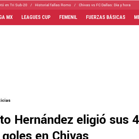
tó en Tri Sub-20
Historial fallas Romo
Chivas vs FC Dallas: Día y hora
IGA MX
LEAGUES CUP
FEMENIL
FUERZAS BÁSICAS
M
icias
to Hernández eligió sus 
 goles en Chivas