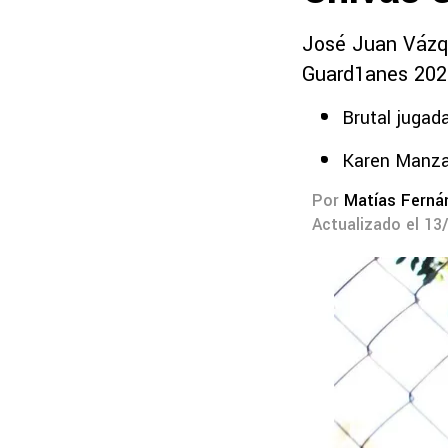
José Juan Vázqu
Guard1anes 202
Brutal jugad
Karen Manzan
Por
Matías Ferná
Actualizado el 13