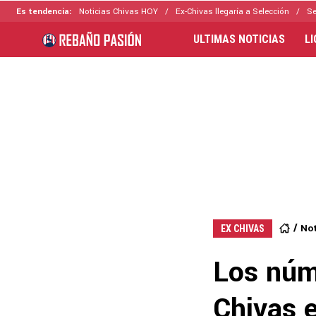
Es tendencia:
Noticias Chivas HOY
Ex-Chivas llegaría a Selección
Se
ULTIMAS NOTICIAS
L
Not
EX CHIVAS
Los núm
Chivas 