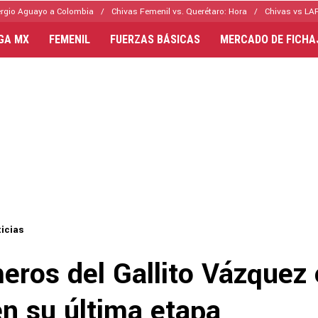
rgio Aguayo a Colombia
Chivas Femenil vs. Querétaro: Hora
Chivas vs LAF
IGA MX
FEMENIL
FUERZAS BÁSICAS
MERCADO DE FICHA
icias
eros del Gallito Vázquez
en su última etapa