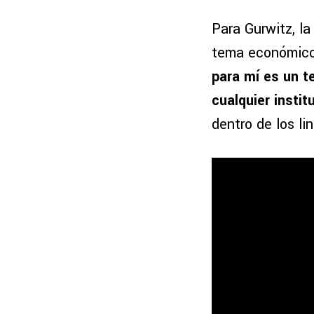
Para Gurwitz, l
tema económico,
para mí es un t
cualquier insti
dentro de los li