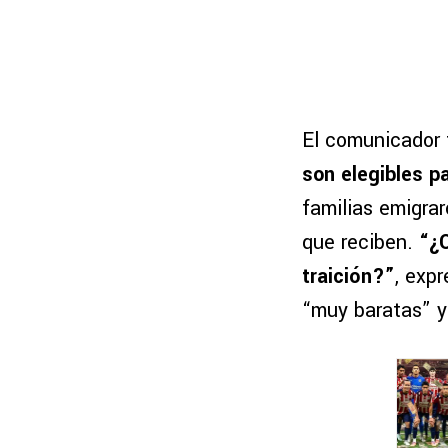
El comunicador
son elegibles pa
familias emigra
que reciben.
“¿
traición?”
, exp
“muy baratas” y 