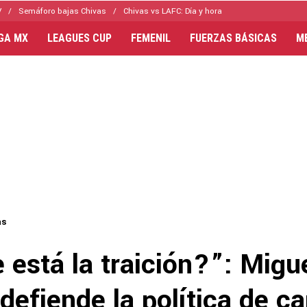
V
Semáforo bajas Chivas
Chivas vs LAFC: Día y hora
IGA MX
LEAGUES CUP
FEMENIL
FUERZAS BÁSICAS
M
as
está la traición?”: Migu
defiende la política de c