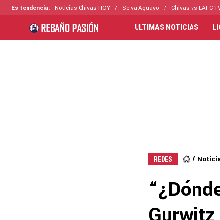
Es tendencia:
Noticias Chivas HOY
Se va Aguayo
Chivas vs LAFC T
ULTIMAS NOTICIAS
L
Notici
REDES
“¿Dónde 
Gurwitz 