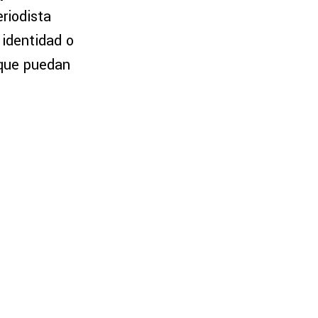
eriodista
 identidad o
 que puedan