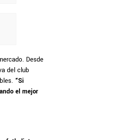
 mercado. Desde
va del club
ibles.
“Si
cando el mejor