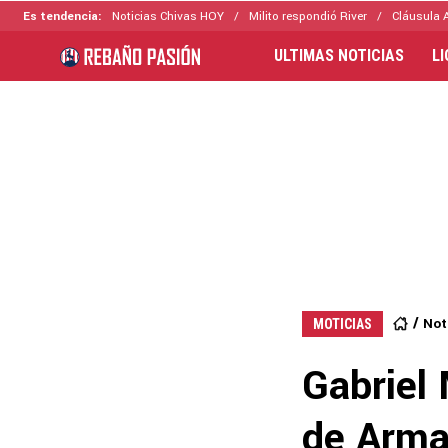
Es tendencia:
Noticias Chivas HOY
Milito respondió River
Cláusula 
ULTIMAS NOTICIAS
L
Not
MOTICIAS
Gabriel 
de Arma