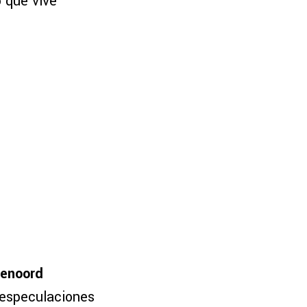
o que vive
enoord
s especulaciones