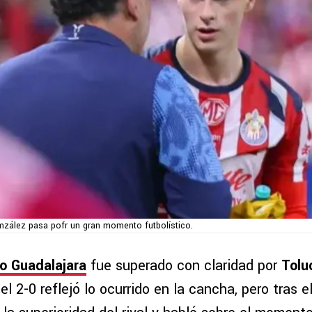
ález pasa pofr un gran momento futbolístico.
vo Guadalajara
fue superado con claridad por
Tolu
el 2-0 reflejó lo ocurrido en la cancha, pero tras el