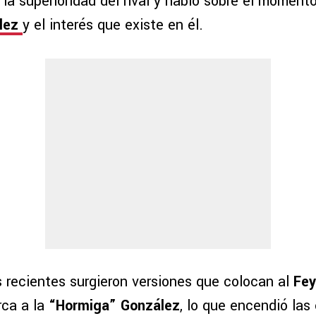
 la superioridad del rival y habló sobre el moment
lez
y el interés que existe en él.
 recientes surgieron versiones que colocan al
Fey
rca a la
“Hormiga” González
, lo que encendió la