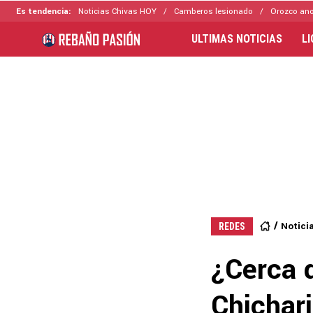
Es tendencia:
Noticias Chivas HOY
Camberos lesionado
Orozco ano
ULTIMAS NOTICIAS
L
Notici
REDES
¿Cerca d
Chichar