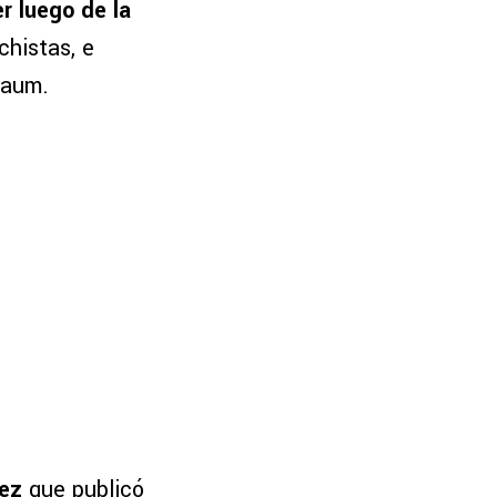
er luego de la
chistas, e
baum.
mez
que publicó