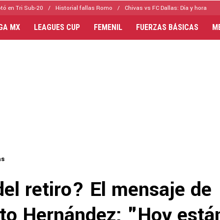
tó en Tri Sub-20
Historial fallas Romo
Chivas vs FC Dallas: Día y hora
IGA MX
LEAGUES CUP
FEMENIL
FUERZAS BÁSICAS
M
as
el retiro? El mensaje de
ito Hernández: "Hoy está