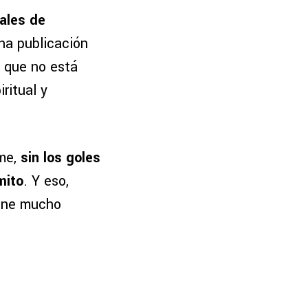
iales de
una publicación
 que no está
ritual y
rme,
sin los goles
mito
. Y eso,
iene mucho