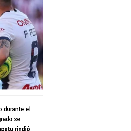
o durante el
grado se
petu rindió