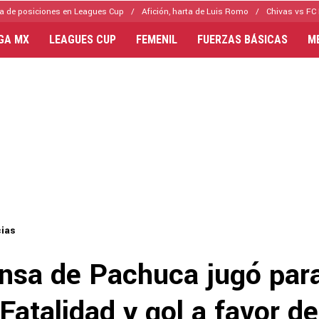
a de posiciones en Leagues Cup
Afición, harta de Luis Romo
Chivas vs FC 
IGA MX
LEAGUES CUP
FEMENIL
FUERZAS BÁSICAS
M
cias
ensa de Pachuca jugó par
Fatalidad y gol a favor de