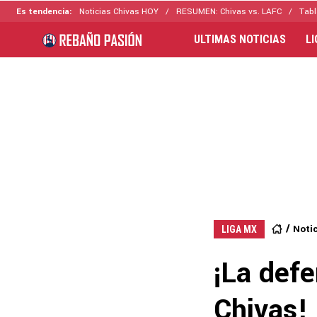
Es tendencia:
Noticias Chivas HOY
RESUMEN: Chivas vs. LAFC
Tabl
ULTIMAS NOTICIAS
L
Noti
LIGA MX
¡La def
Chivas! 