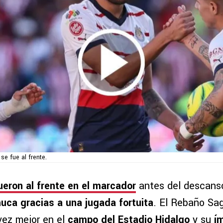
se fue al frente.
ueron al frente en el marcador
antes del descans
uca gracias a una jugada fortuita
. El Rebaño Sa
ez mejor en el
campo del Estadio Hidalgo
y su
ím