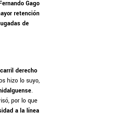
Fernando Gago
ayor retención
 jugadas de
carril derecho
s hizo lo suyo,
hidalguense
.
visó, por lo que
idad a la línea