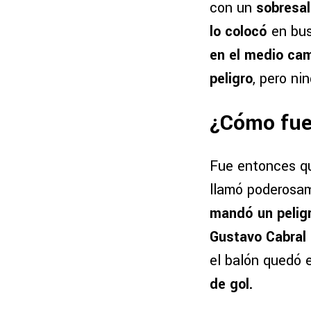
con un
sobresal
lo colocó
en bus
en el medio ca
peligro
, pero ni
¿Cómo fue
Fue entonces qu
llamó poderosam
mandó un peligr
Gustavo Cabral 
el balón quedó e
de gol.