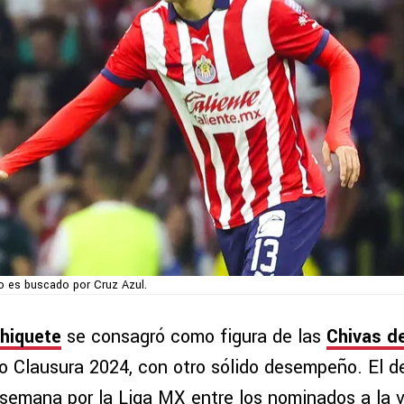
 es buscado por Cruz Azul.
hiquete
se consagró como figura de las
Chivas d
o Clausura 2024, con otro sólido desempeño. El d
semana por la Liga MX entre los nominados a la v