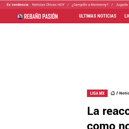
Es tendencia:
Noticias Chivas HOY
¿Campillo a Monterrey?
Jugada 
ULTIMAS NOTICIAS
L
Noti
LIGA MX
La reac
como no