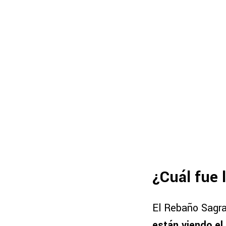
¿Cuál fue 
El Rebaño Sagra
están viendo el