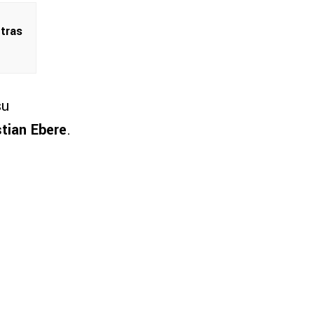
tras
su
tian Ebere
.