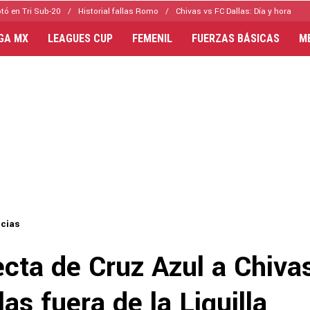
tó en Tri Sub-20
Historial fallas Romo
Chivas vs FC Dallas: Día y hora
IGA MX
LEAGUES CUP
FEMENIL
FUERZAS BÁSICAS
M
icias
ecta de Cruz Azul a Chiva
las fuera de la Liguilla