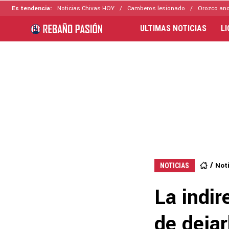
Es tendencia:
Noticias Chivas HOY
Camberos lesionado
Orozco ano
ULTIMAS NOTICIAS
L
Not
NOTICIAS
La indir
de dejar