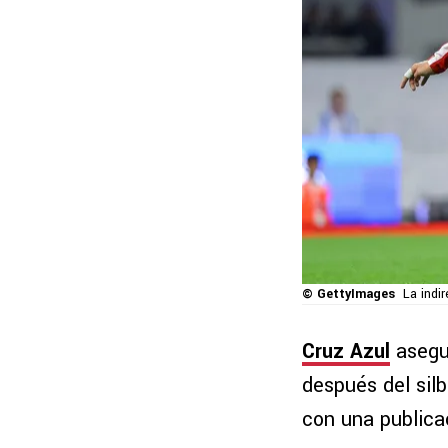
© GettyImages
La indi
Cruz Azul
asegur
después del silb
con una publicac