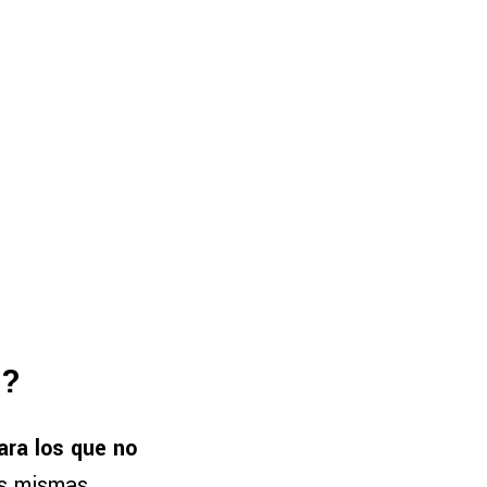
s?
ra los que no
as mismas