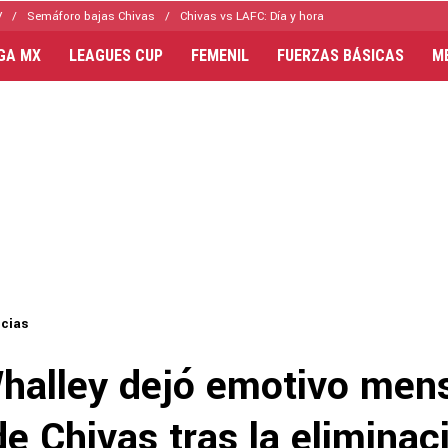
V
Semáforo bajas Chivas
Chivas vs LAFC: Día y hora
IGA MX
LEAGUES CUP
FEMENIL
FUERZAS BÁSICAS
M
icias
halley dejó emotivo mens
de Chivas tras la eliminac