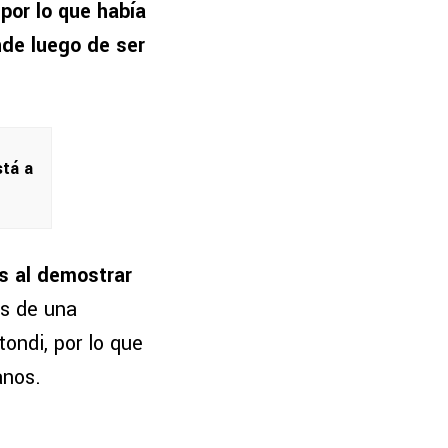
por lo que había
nde luego de ser
stá a
s al demostrar
s de una
ondi, por lo que
anos.