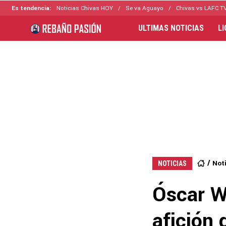
Es tendencia:
Noticias Chivas HOY
Se va Aguayo
Chivas vs LAFC T
ULTIMAS NOTICIAS
L
Not
NOTICIAS
Óscar W
afición 