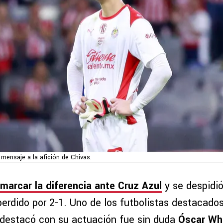
 mensaje a la afición de Chivas.
marcar la diferencia ante Cruz Azul
y se despidió 
perdido por 2-1. Uno de los futbolistas destacado
destacó con su actuación fue sin duda
Óscar Wha