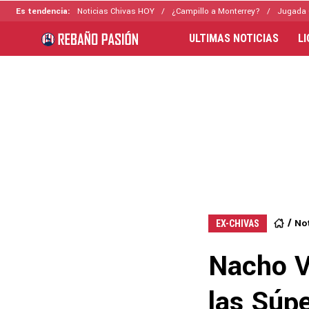
Es tendencia:
Noticias Chivas HOY
¿Campillo a Monterrey?
Jugada 
ULTIMAS NOTICIAS
L
Not
EX-CHIVAS
Nacho V
las Súp