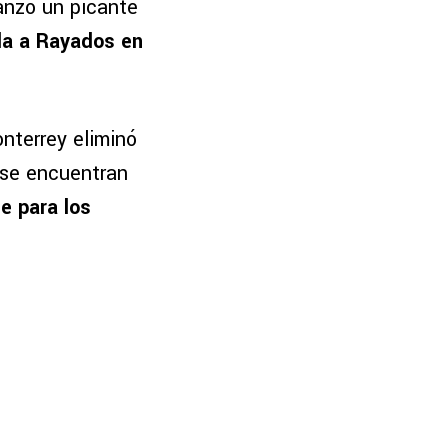
lanzó un picante
da a Rayados en
onterrey eliminó
 se encuentran
le para los