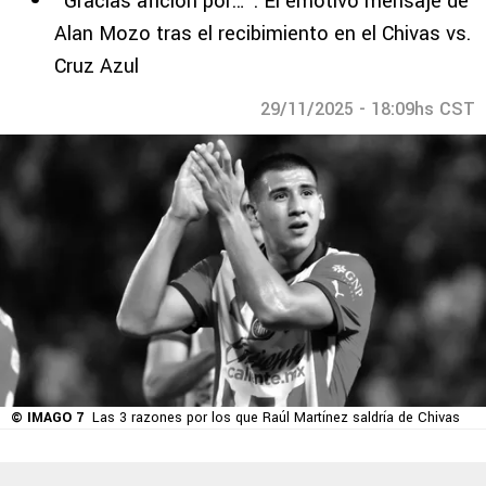
“Gracias afición por…”: El emotivo mensaje de
Alan Mozo tras el recibimiento en el Chivas vs.
Cruz Azul
29/11/2025 - 18:09hs CST
© IMAGO 7
Las 3 razones por los que Raúl Martínez saldría de Chivas