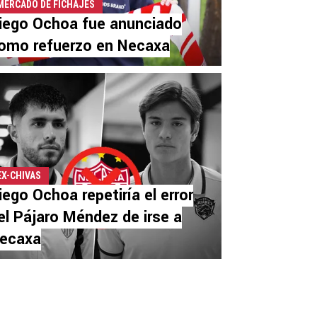
MERCADO DE FICHAJES
iego Ochoa fue anunciado
omo refuerzo en Necaxa
EX-CHIVAS
iego Ochoa repetiría el error
el Pájaro Méndez de irse a
ecaxa