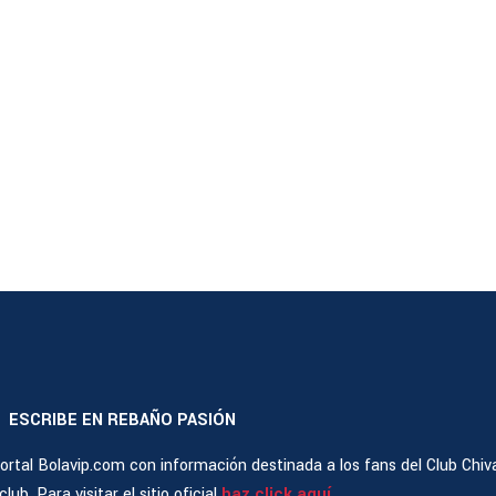
ESCRIBE EN REBAÑO PASIÓN
|
rtal Bolavip.com con información destinada a los fans del Club Chiv
ub. Para visitar el sitio oficial
haz click aquí