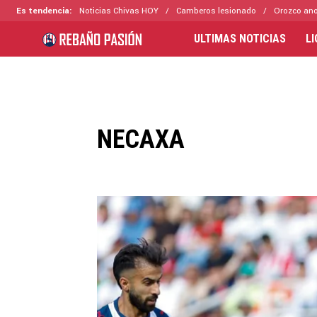
Es tendencia:
Noticias Chivas HOY
Camberos lesionado
Orozco ano
ULTIMAS NOTICIAS
L
NECAXA