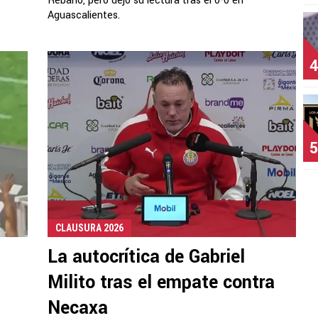
Rebaño, pero dejó su lectura tras el 0-0 en
Aguascalientes.
4
5
CLAUSURA 2026
La autocrítica de Gabriel
Milito tras el empate contra
Necaxa