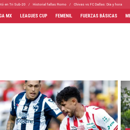
tó en Tri Sub-20
Historial fallas Romo
Chivas vs FC Dallas: Día y hora
IGA MX
LEAGUES CUP
FEMENIL
FUERZAS BÁSICAS
M