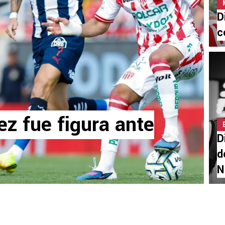
D
c
z fue figura ante
D
d
N