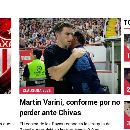
T
1
2
CLAUSURA 2026
Martin Varini, conforme por no
s
perder ante Chivas
3
ló que
El técnico de los Rayos reconoció la jerarquía del