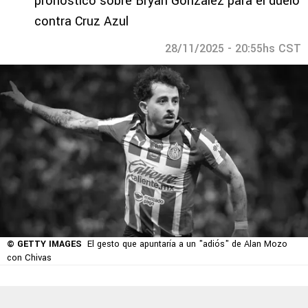
pronóstico sobre Bryan González para el duelo
contra Cruz Azul
28/11/2025 - 20:55hs CST
© GETTY IMAGES
El gesto que apuntaría a un "adiós" de Alan Mozo
con Chivas