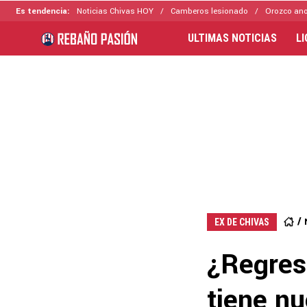
Es tendencia:
Noticias Chivas HOY
Camberos lesionado
Orozco ano
ULTIMAS NOTICIAS
L
EX DE CHIVAS
¿Regres
tiene n