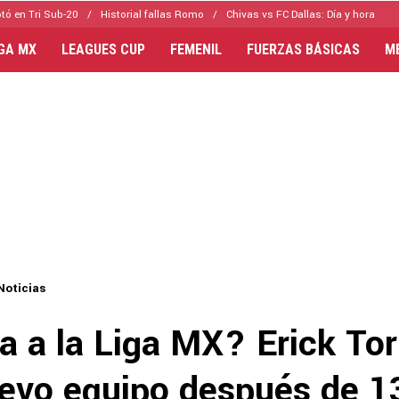
tó en Tri Sub-20
Historial fallas Romo
Chivas vs FC Dallas: Día y hora
IGA MX
LEAGUES CUP
FEMENIL
FUERZAS BÁSICAS
M
Noticias
a a la Liga MX? Erick Tor
uevo equipo después de 