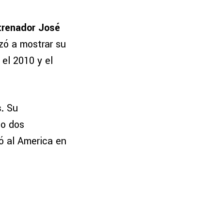
ntrenador José
zó a mostrar su
el 2010 y el
.
Su
do dos
ó al America en