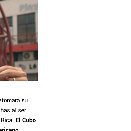
retomará su
has al ser
 Rica.
El Cubo
ericano.