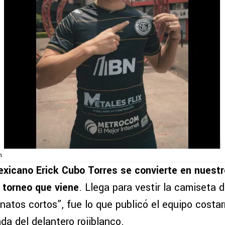
m
exicano Erick Cubo Torres se convierte en nuestr
l torneo que viene
. Llega para vestir la camiseta 
atos cortos”, fue lo que publicó el equipo costar
ada del delantero rojiblanco.