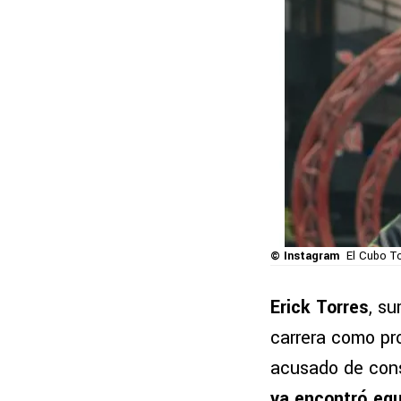
© Instagram
El Cubo T
Erick Torres
, s
carrera como pro
acusado de cons
ya encontró equ