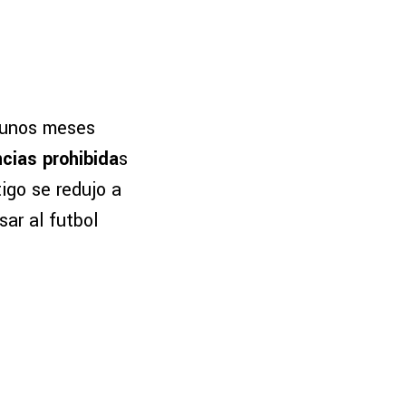
 unos meses
cias prohibida
s
tigo se redujo a
ar al futbol