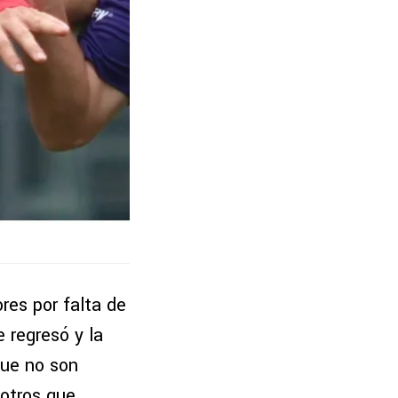
res por falta de
 regresó y la
que no son
 otros que