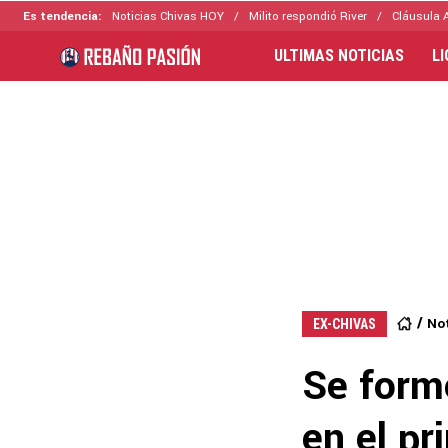
Es tendencia:
Noticias Chivas HOY
Milito respondió River
Cláusula 
ULTIMAS NOTICIAS
L
Not
EX-CHIVAS
Se form
en el pr