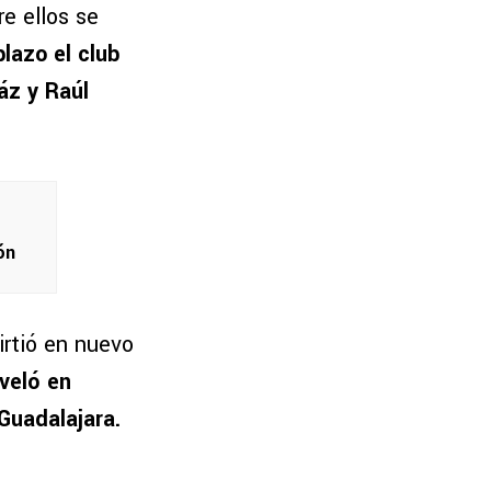
re ellos se
plazo el club
ráz y Raúl
ón
irtió en nuevo
eveló en
Guadalajara.