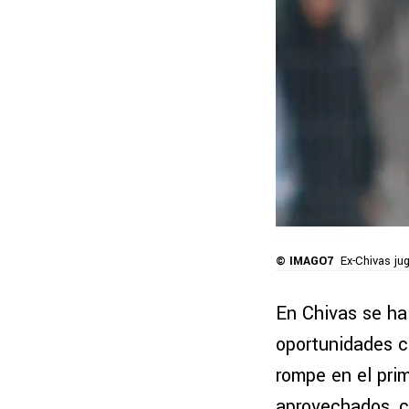
© IMAGO7
Ex-Chivas ju
En Chivas se ha 
oportunidades c
rompe en el pri
aprovechados, c