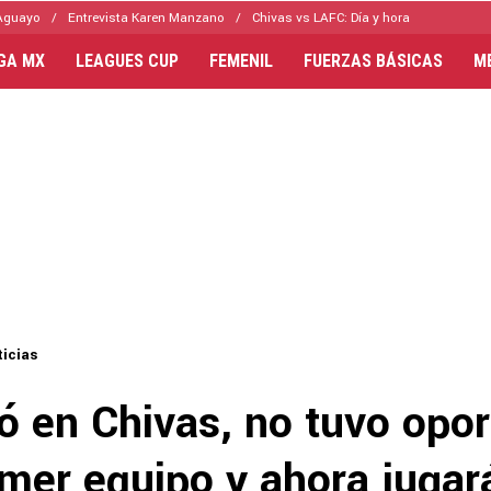
Aguayo
Entrevista Karen Manzano
Chivas vs LAFC: Día y hora
IGA MX
LEAGUES CUP
FEMENIL
FUERZAS BÁSICAS
M
icias
ó en Chivas, no tuvo opo
imer equipo y ahora jugar