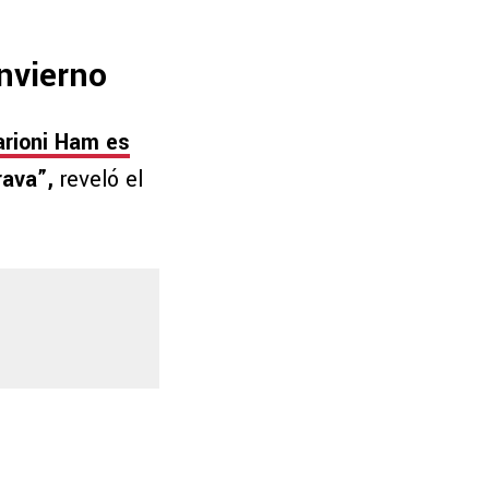
invierno
arioni Ham es
rava”,
reveló el